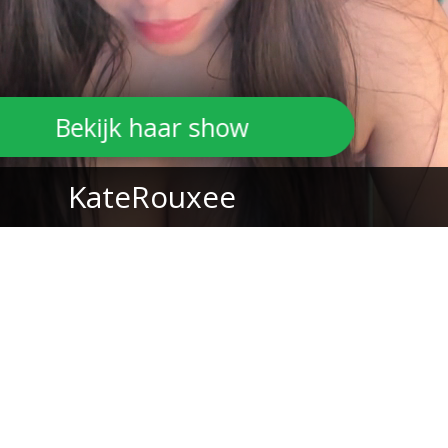
Bekijk haar show
KateRouxee