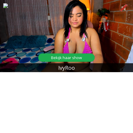
Bekijk haar show
IvyRoo